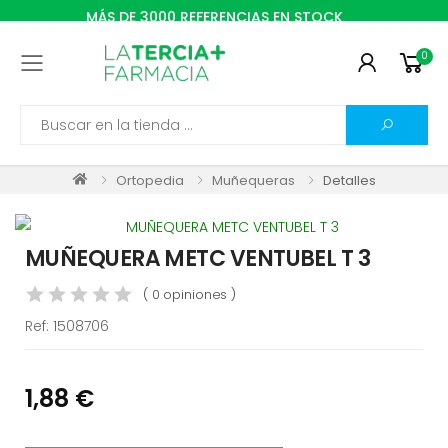
MÁS DE 3000 REFERENCIAS EN STOCK
0
Toggle mobile menu
Search
Ortopedia
Muñequeras
Detalles
MUÑEQUERA METC VENTUBEL T 3
( 0 opiniones )
Ref:
1508706
1,88 €