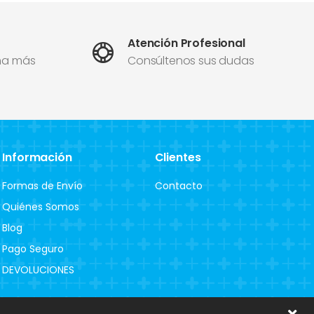
Atención Profesional
ma más
Consúltenos sus dudas
Información
Clientes
Formas de Envío
Contacto
Quiénes Somos
Blog
Pago Seguro
DEVOLUCIONES