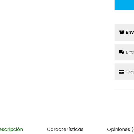
Env
Ent
Pago
escripción
Características
Opiniones (