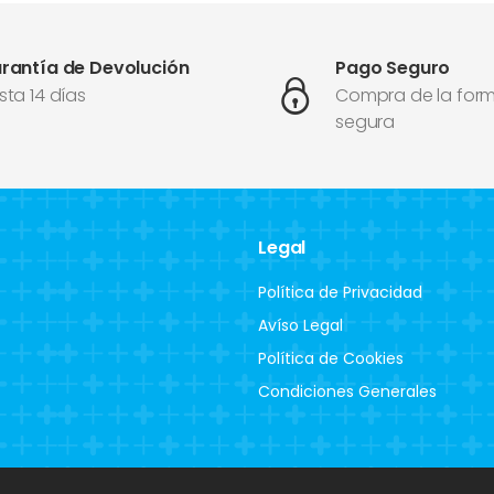
rantía de Devolución
Pago Seguro
sta 14 días
Compra de la for
segura
Legal
Política de Privacidad
Avíso Legal
Política de Cookies
Condiciones Generales