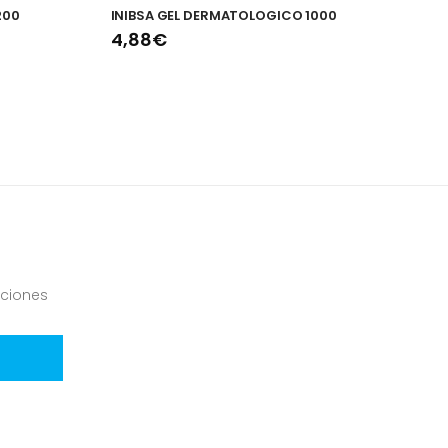
200
INIBSA GEL DERMATOLOGICO 1000
V
4,88€
4
ciones