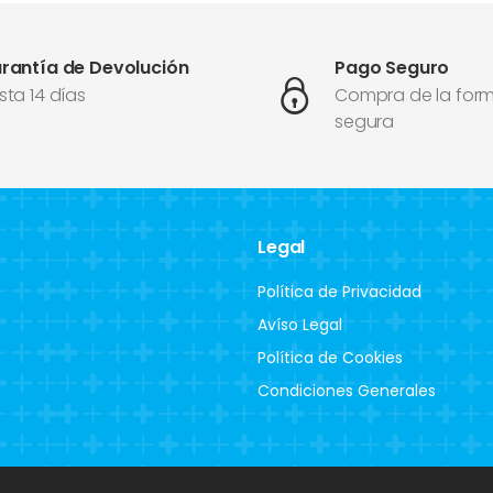
rantía de Devolución
Pago Seguro
sta 14 días
Compra de la for
segura
Legal
Política de Privacidad
Avíso Legal
Política de Cookies
Condiciones Generales