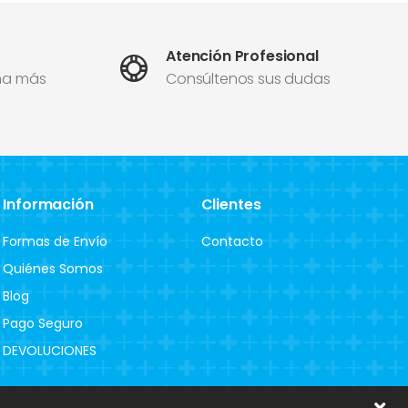
Atención Profesional
ma más
Consúltenos sus dudas
Información
Clientes
Formas de Envío
Contacto
Quiénes Somos
Blog
Pago Seguro
DEVOLUCIONES