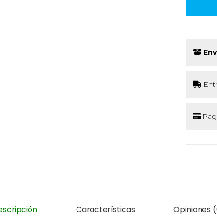
Env
Ent
Pago
escripción
Características
Opiniones (