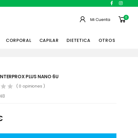
0
Mi Cuenta
CORPORAL
CAPILAR
DIETETICA
OTROS
 INTERPROX PLUS NANO 6U
( 0 opiniones )
148
€