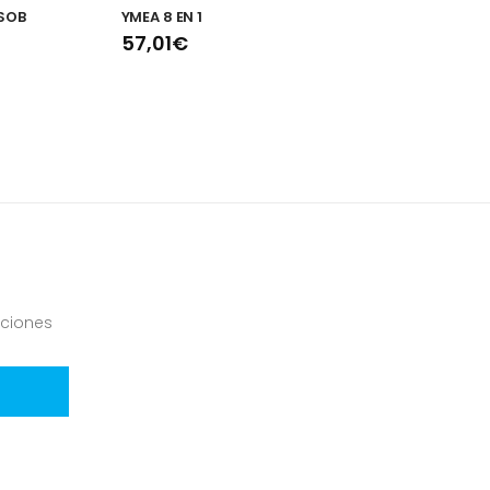
 SOB
YMEA 8 EN 1
F
57,01€
1
ciones