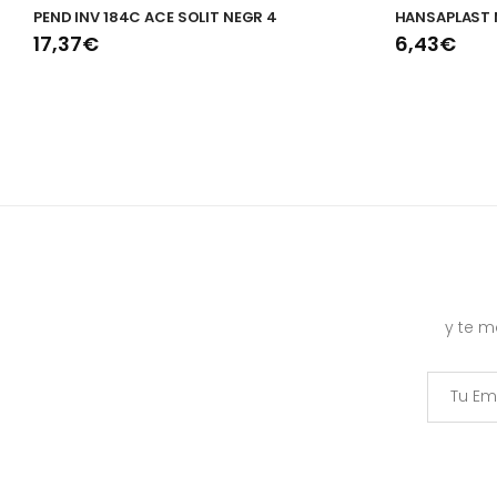
PEND INV 184C ACE SOLIT NEGR 4
HANSAPLAST 
17,37€
6,43€
y te 