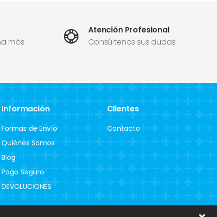
Atención Profesional
ma más
Consúltenos sus dudas
Información
Clientes
Formas de Envío
Contacto
Quiénes Somos
Blog
Pago Seguro
DEVOLUCIONES