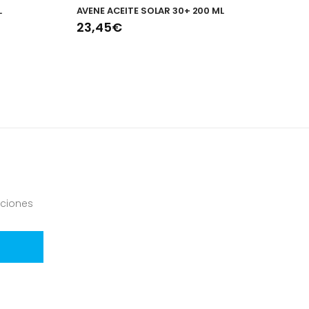
L
AVENE ACEITE SOLAR 30+ 200 ML
K
23,45€
1
ciones