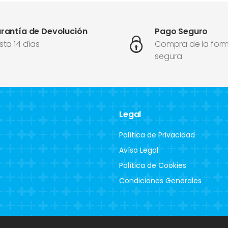
rantía de Devolución
Pago Seguro
sta 14 días
Compra de la for
segura
Legal
Política de Privacidad
Avíso Legal
Política de Cookies
Condiciones Generales