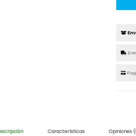
Env
Ent
Pago
escripción
Características
Opiniones (