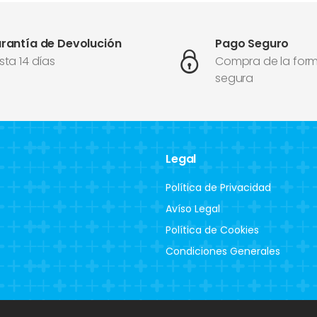
rantía de Devolución
Pago Seguro
sta 14 días
Compra de la for
segura
Legal
Política de Privacidad
Avíso Legal
Política de Cookies
Condiciones Generales