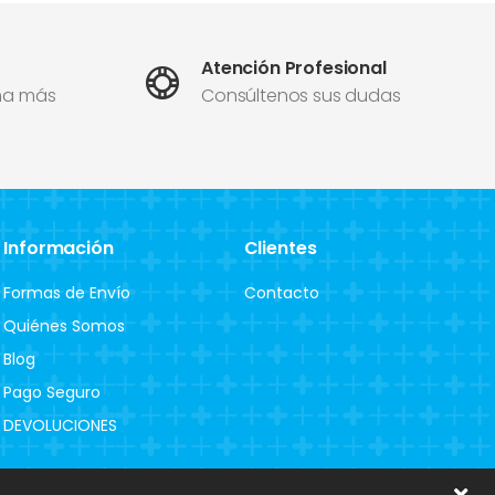
Atención Profesional
ma más
Consúltenos sus dudas
Información
Clientes
Formas de Envío
Contacto
Quiénes Somos
Blog
Pago Seguro
DEVOLUCIONES