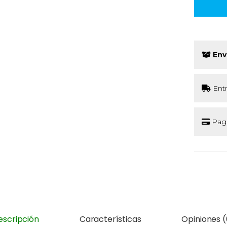
Env
Ent
Pago
escripción
Características
Opiniones (