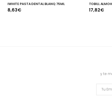
IWHITE PASTA DENTAL BLANQ 75ML
TOBILL ALMOH
8,63€
17,82€
y te 