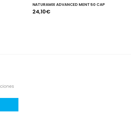
NATURAMIX ADVANCED MENT 50 CAP
D
24,10€
1
ciones