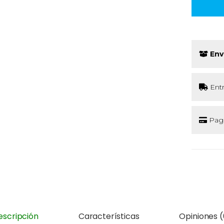
Env
Ent
Pago
escripción
Características
Opiniones (