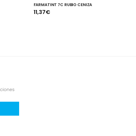
FARMATINT 7C RUBIO CENIZA
K
11,37€
1
ciones