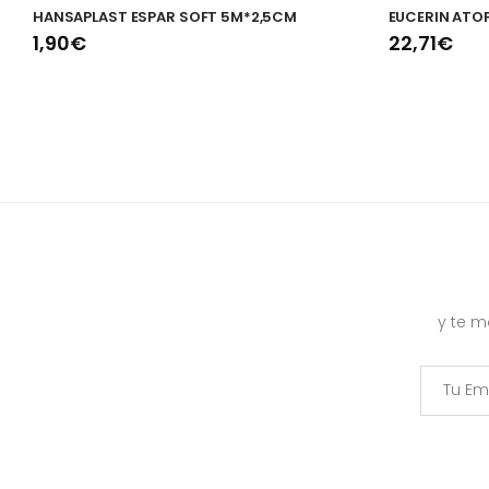
HANSAPLAST ESPAR SOFT 5M*2,5CM
EUCERIN ATO
1,90€
22,71€
y te 