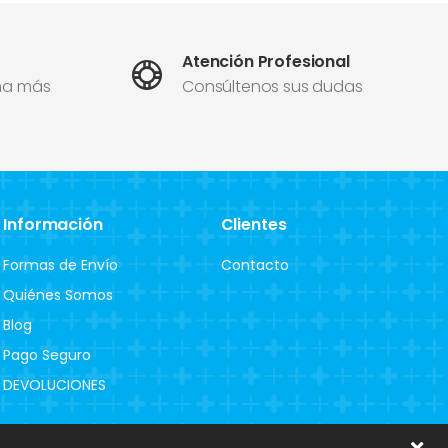
Atención Profesional
ma más
Consúltenos sus dudas
Información
Clientes
Formas de Envío
Contacto
Quiénes Somos
Blog
Pago Seguro
DEVOLUCIONES