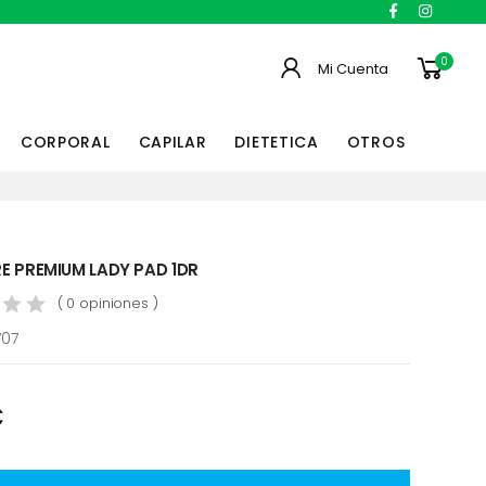
0
Mi Cuenta
CORPORAL
CAPILAR
DIETETICA
OTROS
E PREMIUM LADY PAD 1DR
( 0 opiniones )
707
€