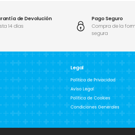
rantía de Devolución
Pago Seguro
sta 14 días
Compra de la for
segura
Legal
Política de Privacidad
Avíso Legal
Política de Cookies
Condiciones Generales