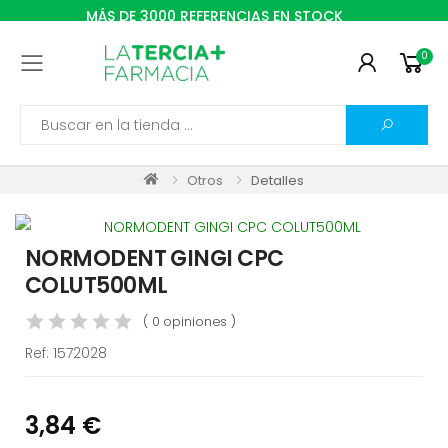
MÁS DE 3000 REFERENCIAS EN STOCK
0
Toggle mobile menu
Search
Otros
Detalles
NORMODENT GINGI CPC
COLUT500ML
( 0 opiniones )
Ref:
1572028
3,84 €