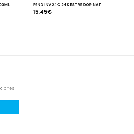
00ML
PEND INV 24C 24K ESTRE DOR NAT
S
15,45€
7
ciones