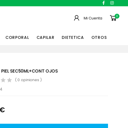
0
Mi Cuenta
CORPORAL
CAPILAR
DIETETICA
OTROS
 PIEL SEC50ML+CONT OJOS
( 0 opiniones )
04
 €