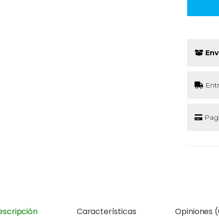
Env
Ent
Pago
escripción
Características
Opiniones (