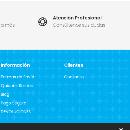
Atención Profesional
ma más
Consúltenos sus dudas
Información
Clientes
Formas de Envío
Contacto
Quiénes Somos
Blog
Pago Seguro
DEVOLUCIONES