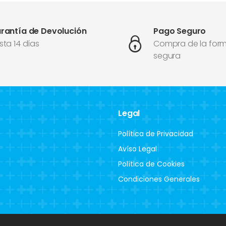
rantía de Devolución
Pago Seguro
sta 14 días
Compra de la for
segura
Legal
Política de Privacidad
Avíso Legal
Política de Cookies
Condiciones Generales