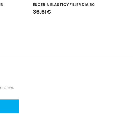
OB
EUCERIN ELASTICY FILLER DIA 50
A
36,61€
1
ciones