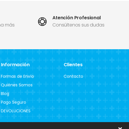
Atención Profesional
ma más
Consúltenos sus dudas
Información
Clientes
Formas de Envío
Contacto
Quiénes Somos
Blog
Pago Seguro
DEVOLUCIONES