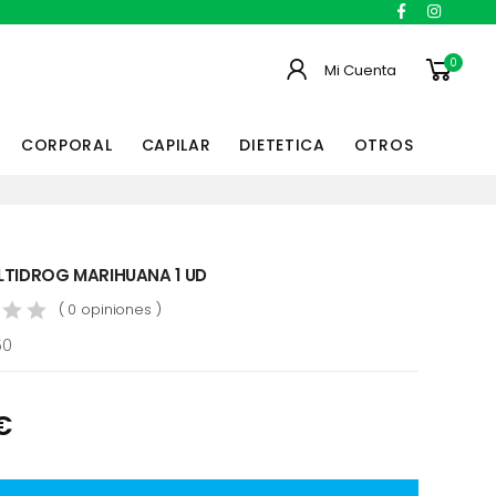
0
Mi Cuenta
CORPORAL
CAPILAR
DIETETICA
OTROS
LTIDROG MARIHUANA 1 UD
( 0 opiniones )
50
€