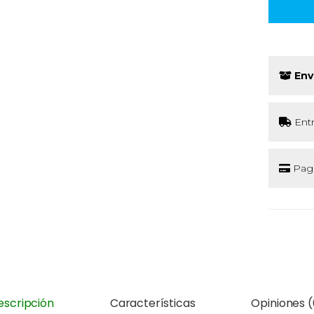
Env
Ent
Pago
escripción
Características
Opiniones (