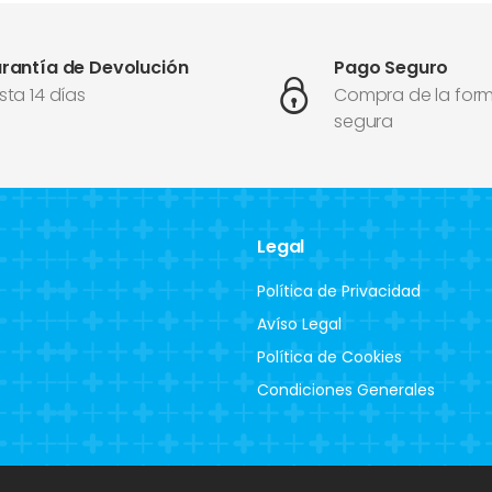
rantía de Devolución
Pago Seguro
sta 14 días
Compra de la for
segura
Legal
Política de Privacidad
Avíso Legal
Política de Cookies
Condiciones Generales