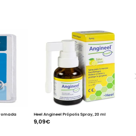
 Cromada
Heel Angineel Própolis Spray, 20 ml
S
9,09€
3