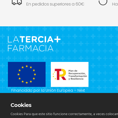
En pedidos superiores a 60€
Ha
Financiado por la Unión Europea – Next
Generation EU
Cookies
Cookies Para que este sitio funcione correctamente, a veces colocam
Cookie Box Settings