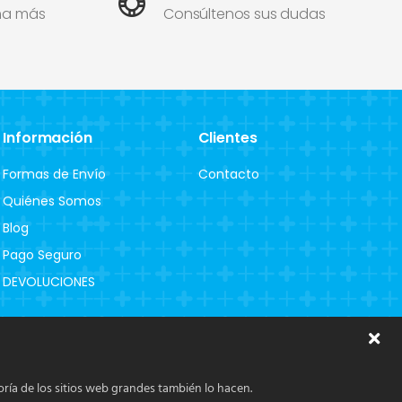
ma más
Consúltenos sus dudas
Información
Clientes
Formas de Envío
Contacto
Quiénes Somos
Blog
Pago Seguro
DEVOLUCIONES
ría de los sitios web grandes también lo hacen.