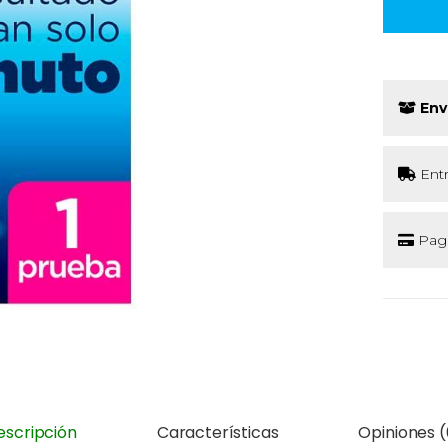
Env
Ent
Pago
escripción
Características
Opiniones (