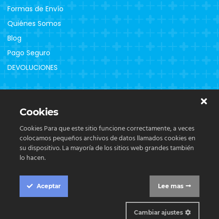
Formas de Envío
Quiénes Somos
Blog
Pago Seguro
DEVOLUCIONES
Clientes
Cookies
Contacto
Cookies Para que este sitio funcione correctamente, a veces
colocamos pequeños archivos de datos llamados cookies en
su dispositivo. La mayoría de los sitios web grandes también
lo hacen.
Copyright © 2023 Farmacia La Tercia. Todos los derechos
Aceptar
Lee mas
reservados.
Cookie Box Settings
Síguenos en
Cambiar ajustes