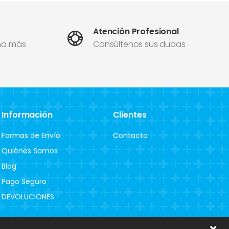
Atención Profesional
ma más
Consúltenos sus dudas
Información
Clientes
Formas de Envío
Contacto
Quiénes Somos
Blog
Pago Seguro
DEVOLUCIONES