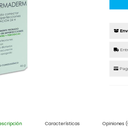
Env
Ent
Pago
escripción
Características
Opiniones (