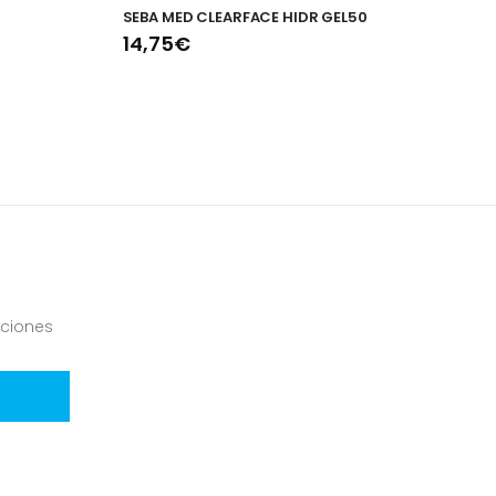
SEBA MED CLEARFACE HIDR GEL50
A
14,75€
2
ciones