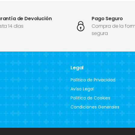
rantía de Devolución
Pago Seguro
sta 14 días
Compra de la for
segura
Legal
Política de Privacidad
Avíso Legal
Política de Cookies
Condiciones Generales