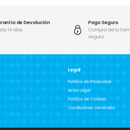
rantía de Devolución
Pago Seguro
sta 14 días
Compra de la for
segura
Legal
Política de Privacidad
Avíso Legal
Política de Cookies
Condiciones Generales