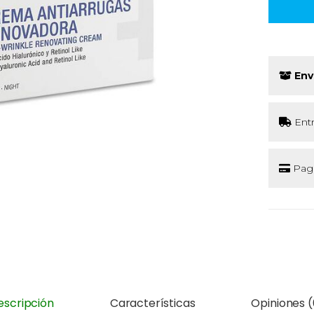
Env
Ent
Pago
escripción
Características
Opiniones (