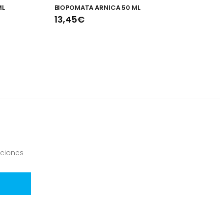
ML
BIOPOMATA ARNICA 50 ML
A
4
13,45€
2
ciones