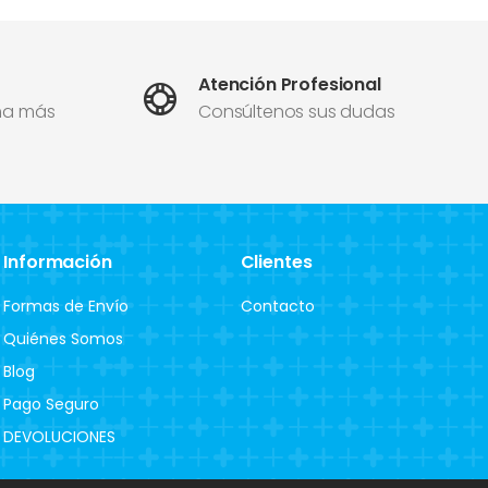
Atención Profesional
ma más
Consúltenos sus dudas
Información
Clientes
Formas de Envío
Contacto
Quiénes Somos
Blog
Pago Seguro
DEVOLUCIONES