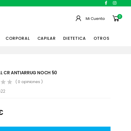
0
Mi Cuenta
CORPORAL
CAPILAR
DIETETICA
OTROS
L CR ANTIARRUG NOCH 50
( 0 opiniones )
622
€