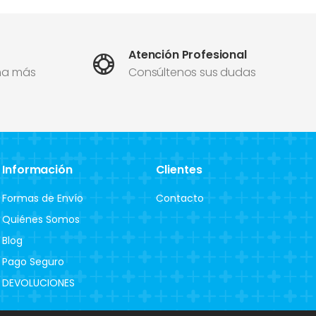
Atención Profesional
ma más
Consúltenos sus dudas
Información
Clientes
Formas de Envío
Contacto
Quiénes Somos
Blog
Pago Seguro
DEVOLUCIONES