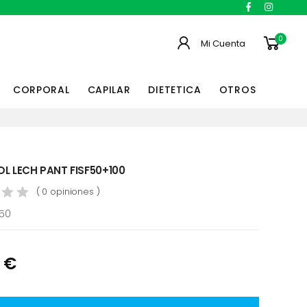
0
Mi Cuenta
CORPORAL
CAPILAR
DIETETICA
OTROS
OL LECH PANT FISF50+100
( 0 opiniones )
450
 €