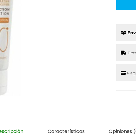
Env
Ent
Pago
escripción
Características
Opiniones (