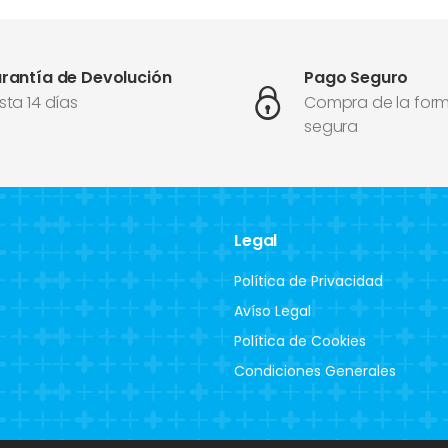
rantía de Devolución
Pago Seguro
sta 14 días
Compra de la for
segura
Legal
Política de Privacidad
Avíso Legal
Política de Cookies
Condiciones Generales