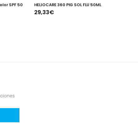
olor SPF 50
HELIOCARE 360 PIG SOL FLU 50ML
A
S
29,33€
1
ciones